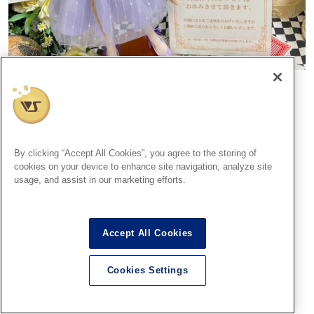
【天使のすみか・広島店】臨時休業のお知らせ
2025.05.25
By clicking “Accept All Cookies”, you agree to the storing of
店舗情報
cookies on your device to enhance site navigation, analyze site
usage, and assist in our marketing efforts.
Accept All Cookies
Cookies Settings