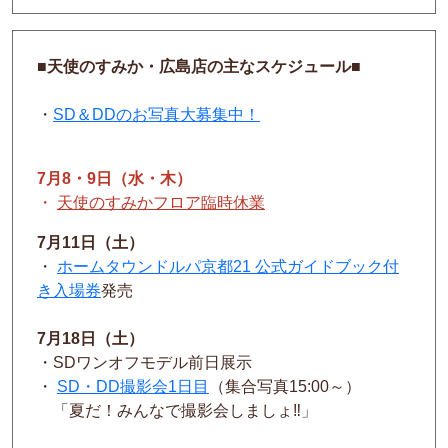
■天使のすみか・広島店の主なスケジュール■
・
SD＆DDのお写真大募集中！
7月8・9日（水・木）
・
天使のすみかフロア臨時休業
7月11日（土）
・
ホームタウンドルパ京都21 公式ガイドブック付
き入場券
発売
7月18日（土）
・SDワンオフモデル前日展示
・
SD・DD撮影会1日目
（集合写真15:00～）
「夏だ！みんなで撮影会しましょ‼」