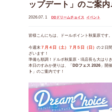
ップデート」のご案内
2026.07. 1
DDドリームチョイス
イベント
皆様こんにちは、ドールポイント秋葉原です
今週末
７月４日（土）７月５日（日）
の２日
ざいます！
準備も順調！
ドルポ秋葉原・塙店長も大はりき
本日のすみか便りは、「
DDフェス 2026
」開
ト
」のご案内です！