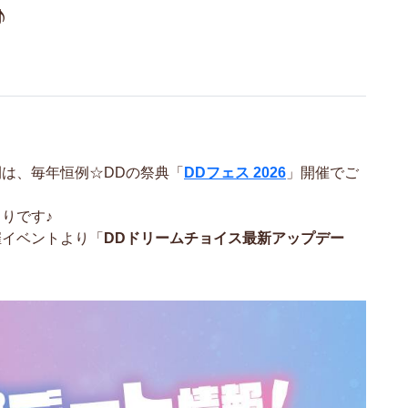
♪
。
間は、
毎年恒例☆DDの祭典「
DDフェス 2026
」開催でご
りです♪
催イベントより「
DDドリームチョイス最新アップデー