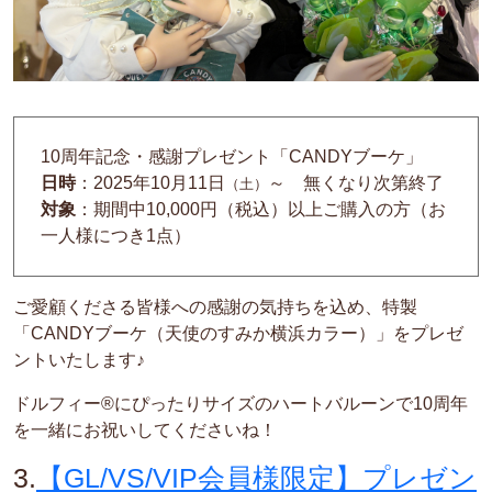
10周年記念・感謝プレゼント「CANDYブーケ」
日時
：2025年10月11日
～
無くなり次第終了
（土）
対象
：期間中10,000円（税込）以上ご購入の方（お
一人様につき1点）
ご愛顧くださる皆様への感謝の気持ちを込め、
特製
「
CANDY
ブーケ（天使のすみか横浜カラー）」をプレゼ
ントいたします
♪
ドルフィー
®
にぴったりサイズのハートバルーンで
10
周年
を一緒にお祝いしてくださいね！
3.
【GL/VS/VIP会員様限定】プレゼン