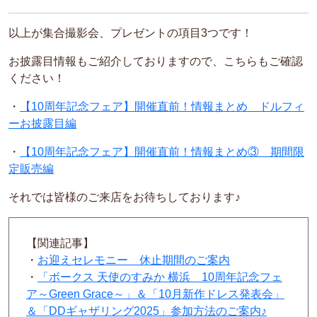
以上が集合撮影会、プレゼントの項目3つです！
お披露目情報もご紹介しておりますので、こちらもご確認
ください！
・
【10周年記念フェア】開催直前！情報まとめ ドルフィ
ーお披露目編
・
【10周年記念フェア】開催直前！情報まとめ③ 期間限
定販売編
それでは皆様のご来店をお待ちしております♪
【関連記事】
・
お迎えセレモニー 休止期間のご案内
・
「ボークス 天使のすみか 横浜 10周年記念フェ
ア～Green Grace～」＆「10月新作ドレス発表会」
＆「DDギャザリング2025」参加方法のご案内♪