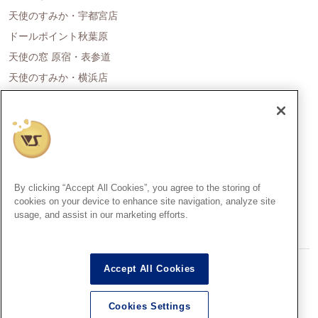
天使のすみか・宇都宮店
ドールポイント秋葉原
天使の窓 原宿・表参道
天使のすみか・横浜店
ドールポイント名古屋
天使の里 霞中庵
ドールポイント大阪
天使のすみか・神戸店
天使のすみか・広島店
By clicking “Accept All Cookies”, you agree to the storing of
天使のすみか・福岡店
cookies on your device to enhance site navigation, analyze site
usage, and assist in our marketing efforts.
創作造形©造形村/ボークス
Accept All Cookies
Super Dollfie®、スーパードルフィー®は、株式会社ボークスの登録
商標です。
Cookies Settings