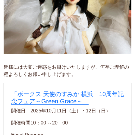
皆様には大変ご迷惑をお掛けいたしますが、何卒ご理解の
程よろしくお願い申し上げます。
「ボークス 天使のすみか 横浜
10
周年記
念フェア～
Green Grace
～」
開催日：
2025
年
10
月
11
日（土）・
12
日（日）
開催時間
10
：
00
～
20
：
00
Event Program