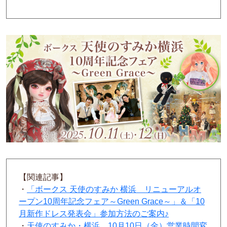
【関連記事】
・
「ボークス 天使のすみか 横浜 リニューアルオ
ープン10周年記念フェア～Green Grace～」＆「10
月新作ドレス発表会」参加方法のご案内♪
・
天使のすみか・横浜 10月10日（金）営業時間変