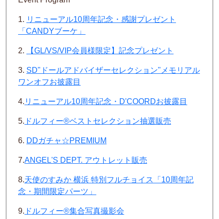
1.
リニューアル
10
周年記念・感謝プレゼント
「
CANDY
ブーケ」
2.
【GL/
VS/VIP
会員様限定】記念プレゼント
3.
SD"
ドールアドバイザーセレクション"メモリアル
ワンオフお披露目
4.
リニューアル
10
周年記念・
D
'
COORD
お披露目
5.
ドルフィー
®
ベストセレクション抽選販売
6.
DD
ガチャ☆
PREMIUM
7.
ANGEL'S DEPT.
アウトレット販売
8.
天使のすみか 横浜 特別フルチョイス「
10
周年記
念・期間限定パーツ」
9.
ドルフィー
®
集合写真撮影会