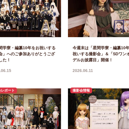
間学寮・編纂10年をお祝いする
今週末は「星間学寮・編纂10
会」へのご参加ありがとうござ
祝いする撮影会」＆「SDワン
した！
デルお披露目」開催！
.06.15
2026.06.11
会レポート
撮影会情報