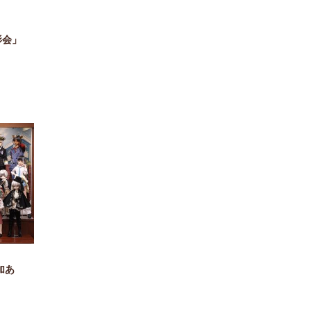
影会」
加あ