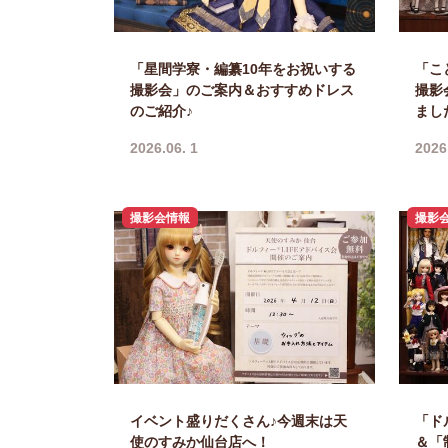
「星間学寮・編纂10年をお祝いする
「こ
撮影会」のご案内＆おすすめドレス
撮影
のご紹介♪
まし
2026.06. 1
2026
撮影会情報
撮影
イベント盛りだくさん♪今週末は天
「ド
使のすみか仙台店へ！
＆「