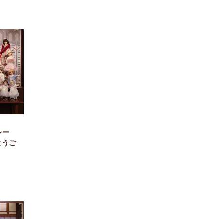
レー
とうご