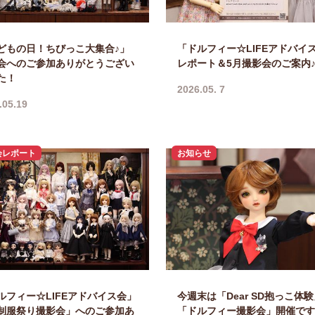
どもの日！ちびっこ大集合♪」
「ドルフィー☆LIFEアドバイ
会へのご参加ありがとうござい
レポート＆5月撮影会のご案内
た！
2026.05. 7
.05.19
会レポート
お知らせ
ルフィー☆LIFEアドバイス会」
今週末は「Dear SD抱っこ体
制服祭り撮影会」へのご参加あ
「ドルフィー撮影会」開催です