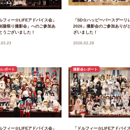
ルフィー☆LIFEアドバイス会」
「SD☆ハッピーバースデーリ
制服祭り撮影会」へのご参加あ
2026」撮影会のご参加ありが
とうございました！
ざいました！
.03.23
2026.02.28
会レポート
撮影会レポート
ルフィー☆LIFEアドバイス会」
「ドルフィー☆LIFEアドバイ