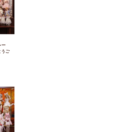
レー
とうご