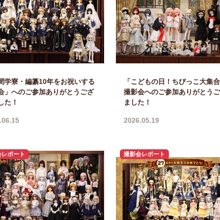
間学寮・編纂10年をお祝いする
「こどもの日！ちびっこ大集合
会」へのご参加ありがとうござ
撮影会へのご参加ありがとうご
した！
ました！
.06.15
2026.05.19
会レポート
撮影会レポート