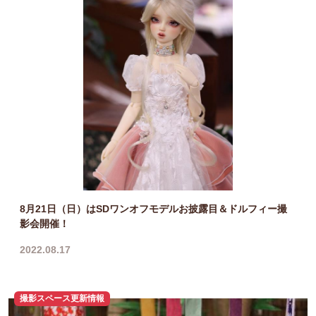
8月21日（日）はSDワンオフモデルお披露目＆ドルフィー撮
影会開催！
2022.08.17
撮影スペース更新情報