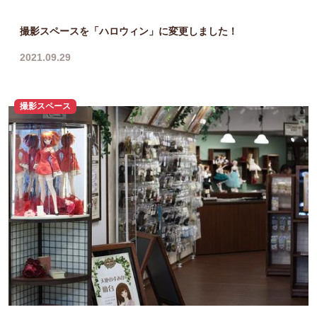
撮影スペースを「ハロウィン」に変更しました！
2021.09.29
撮影スペース