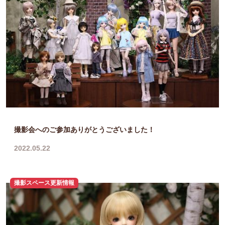
撮影会へのご参加ありがとうございました！
2022.05.22
撮影スペース更新情報