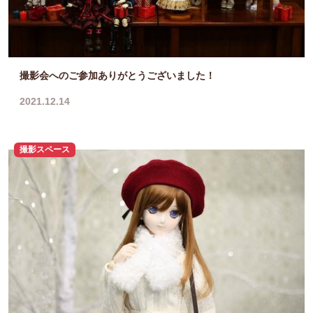
撮影会へのご参加ありがとうございました！
2021.12.14
撮影スペース