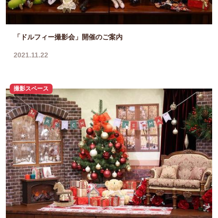
「ドルフィー撮影会」開催のご案内
2021.11.22
撮影スペース