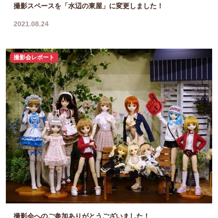
撮影スペースを「水辺の東屋」に変更しました！
2021.08.24
撮影会レポート
撮影会へのご参加ありがとうございました！