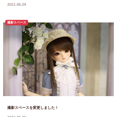
2021.06.29
撮影スペース
撮影スペースを変更しました！