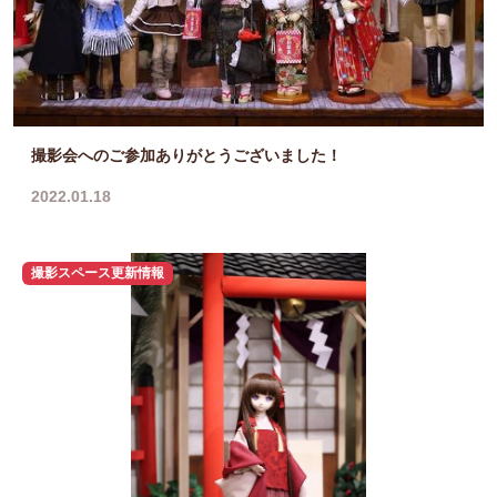
撮影会へのご参加ありがとうございました！
2022.01.18
撮影スペース更新情報