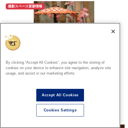
撮影スペース更新情報
By clicking “Accept All Cookies”, you agree to the storing of
cookies on your device to enhance site navigation, analyze site
usage, and assist in our marketing efforts.
Accept All Cookies
撮影スペースを変更しました！
2020.12.31
Cookies Settings