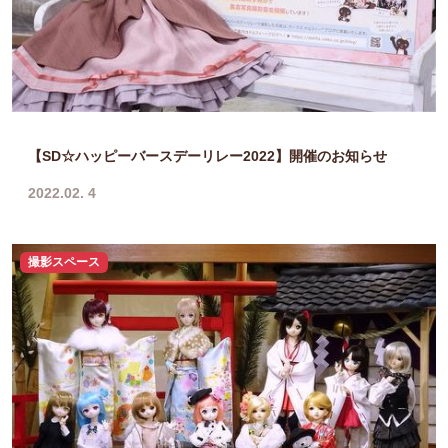
【SD☆ハッピーバースデーリレー2022】開催のお知らせ
2022.02. 4
撮影スペース