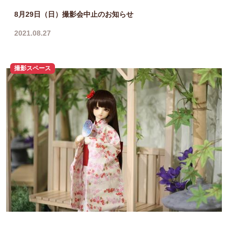
8月29日（日）撮影会中止のお知らせ
2021.08.27
撮影スペース