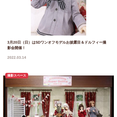
3月20日（日）はSDワンオフモデルお披露目＆ドルフィー撮
影会開催！
2022.03.14
撮影スペース