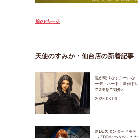
前のページ
天使のすみか・仙台店の新着記事
黒が織りなすクールな
ーディネート！新作ド
ス2種をご紹介♪
2026.08.06
新DDスタンダードモデ
ル「DDdy つきな」ただ