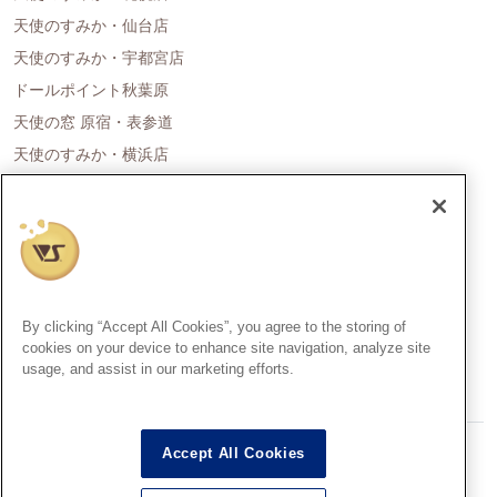
天使のすみか・仙台店
天使のすみか・宇都宮店
ドールポイント秋葉原
天使の窓 原宿・表参道
天使のすみか・横浜店
ドールポイント名古屋
天使の里 霞中庵
ドールポイント大阪
天使のすみか・神戸店
天使のすみか・広島店
By clicking “Accept All Cookies”, you agree to the storing of
天使のすみか・福岡店
cookies on your device to enhance site navigation, analyze site
usage, and assist in our marketing efforts.
創作造形©造形村/ボークス
Accept All Cookies
Super Dollfie®、スーパードルフィー®は、株式会社ボークスの登録