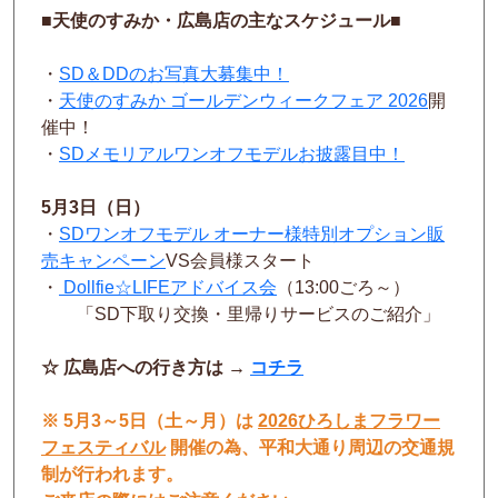
■天使のすみか・広島店の主なスケジュール■
・
SD＆DDのお写真大募集中！
・
天使のすみか ゴールデンウィークフェア 2026
開
催中！
・
SDメモリアルワンオフモデルお披露目中！
5
月3日（日）
・
SDワンオフモデル オーナー様特別オプション販
売キャンペーン
VS会員様スタート
・
Dollfie☆LIFEアドバイス会
（13:00ごろ～）
「SD下取り交換・里帰りサービスのご紹介」
☆ 広島店への行き方は →
コチラ
※ 5月3～5日（土～月）は
2026ひろしまフラワー
フェスティバル
開催の為、平和大通り周辺の交通規
制が行われます。