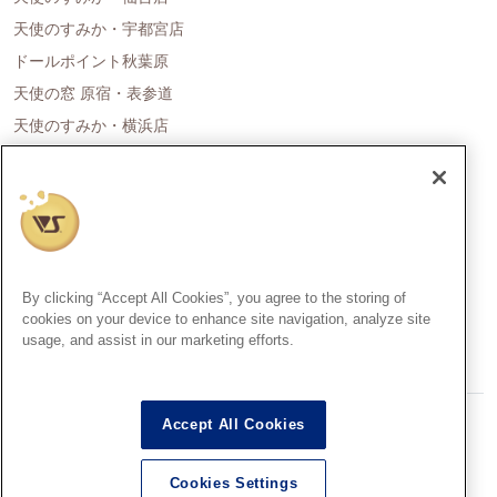
天使のすみか・宇都宮店
ドールポイント秋葉原
天使の窓 原宿・表参道
天使のすみか・横浜店
ドールポイント名古屋
天使の里 霞中庵
ドールポイント大阪
天使のすみか・神戸店
天使のすみか・広島店
By clicking “Accept All Cookies”, you agree to the storing of
天使のすみか・福岡店
cookies on your device to enhance site navigation, analyze site
usage, and assist in our marketing efforts.
創作造形©造形村/ボークス
Accept All Cookies
Super Dollfie®、スーパードルフィー®は、株式会社ボークスの登録
商標です。
Cookies Settings