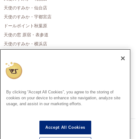
天使のすみか・仙台店
天使のすみか・宇都宮店
ドールポイント秋葉原
天使の窓 原宿・表参道
天使のすみか・横浜店
ドールポイント名古屋
天使の里 霞中庵
ドールポイント大阪
天使のすみか・神戸店
天使のすみか・広島店
By clicking “Accept All Cookies”, you agree to the storing of
天使のすみか・福岡店
cookies on your device to enhance site navigation, analyze site
usage, and assist in our marketing efforts.
創作造形©造形村/ボークス
Accept All Cookies
Super Dollfie®、スーパードルフィー®は、株式会社ボークスの登録