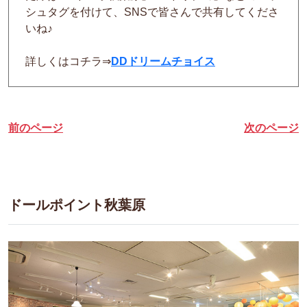
シュタグを付けて、
SNS
で皆さんで共有してくださ
いね
♪
詳しくはコチラ
⇒
DDドリームチョイス
前のページ
次のページ
ドールポイント秋葉原