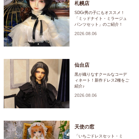
札幌店
SDGr男の子にもオススメ！
「ミッドナイト・ミラージュ
パンツセット」のご紹介！
2026.08.06
仙台店
黒が織りなすクールなコーデ
ィネート！新作ドレス2種をご
紹介♪
2026.08.06
天使の窓
「いちごドレスセット・ミ