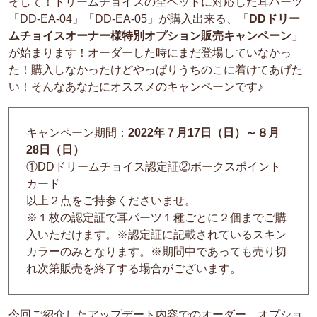
そして！ドリームチョイスの全ヘッドに対応した耳パーツ
「DD-EA-04」「DD-EA-05」が購入出来る、「
DDドリー
ムチョイスオーナー様特別オプション販売キャンペーン
」
が始まります！オーダーした時にまだ登場していなかっ
た！購入しなかったけどやっぱりうちのこに着けてあげた
い！そんなあなたにオススメのキャンペーンです♪
キャンペーン期間：
2022年７月17日（日）～８月
28日（日）
①DDドリームチョイス認定証②ボークスポイント
カード
以上２点をご持参くださいませ。
※１枚の認定証で耳パーツ１種ごとに２個までご購
入いただけます。※認定証に記載されているスキン
カラーのみとなります。※期間中であっても売り切
れ次第販売を終了する場合がございます。
今回ご紹介したアップデート内容でのオーダー、オプショ