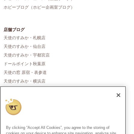
ホビーブログ（ホビー企画室ブログ）
店舗ブログ
天使のすみか・札幌店
天使のすみか・仙台店
天使のすみか・宇都宮店
ドールポイント秋葉原
天使の窓 原宿・表参道
天使のすみか・横浜店
ドールポイント名古屋
天使の里 霞中庵
ドールポイント大阪
天使のすみか・神戸店
天使のすみか・広島店
By clicking “Accept All Cookies”, you agree to the storing of
天使のすみか・福岡店
cookies on your device to enhance site navigation, analyze site