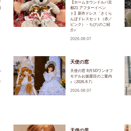
げ
【ホームタウンドルパ京
紹
都21 アフターイベン
ト】新作ドレス「さくら
んぼドレスセット（赤／
ピンク）・ちび｣のご紹
介♪
2026.08.07
天使の窓
ル
天使の窓 8月SDワンオフ
モデルお披露目のご案内
ジ
♪（2026.8.7）
2026.08.07
天使の里