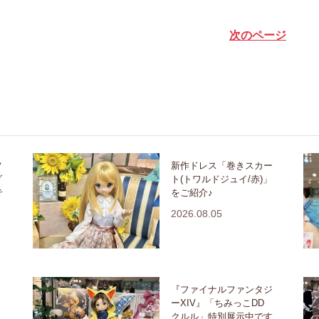
次のページ
フ
新作ドレス「巻きスカー
ダ
ト(トワルドジュイ/赤)」
で
をご紹介♪
2026.08.05
『ファイナルファンタジ
ーXIV』「ちみっこDD
クルル」特別展示中です