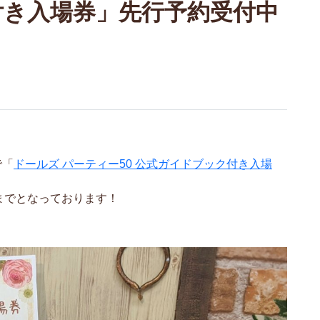
付き入場券」先行予約受付中
で「
ドールズ パーティー50 公式ガイドブック付き入場
までとなっております！