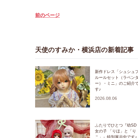
前のページ
天使のすみか・横浜店の新着記事
新作ドレス「シュシュ
ルールセット（ラベン
ー）・ミニ」のご紹介
す♪
2026.08.06
ふたりでひとつ『幼SD
女の子 「りほ」と「り
こ」』特別展示中です♪