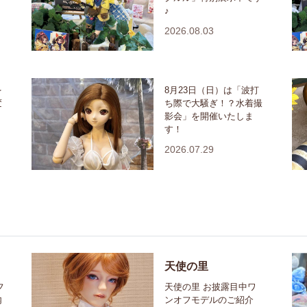
♪
2026.08.03
を
8月23日（日）は「波打
変
ち際で大騒ぎ！？水着撮
影会」を開催いたしま
す！
2026.07.29
天使の里
フ
天使の里 お披露目中ワ
内
ンオフモデルのご紹介