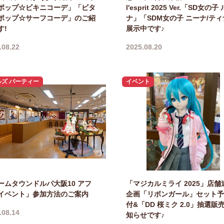
ポップ☆ビキニコーデ」「ビタ
l'esprit 2025 Ver.「SD女の子 
ポップ☆サーフコーデ」のご紹
ナ」「SDM女の子 ニーナ/テ
す!
展示中です♪
.08.22
2025.08.20
ルズ パーティー
イベント
ームタウンドルパ大阪10 アフ
「マジカルミライ 2025」店舗
イベント」参加方法のご案内
企画「リボンガール」セット予
付&「DD 桜ミク 2.0」抽選販
.08.14
知らせです♪