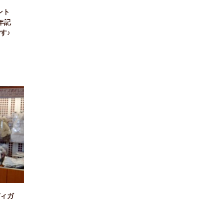
ント
年記
す♪
ィガ