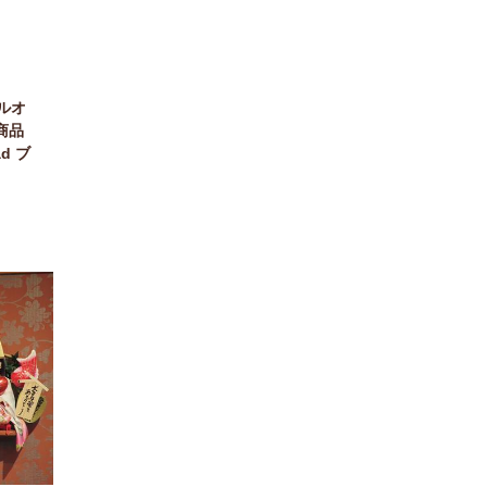
ルオ
商品
d ブ