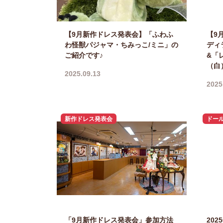
【9月新作ドレス発表会】「ふわふ
【9
わ怪獣パジャマ・ちみっこ/ミニ」の
ディ
ご紹介です♪
&「
（白
2025.09.13
2025
新作ドレス発表会
ドー
「9月新作ドレス発表会」参加方法
202