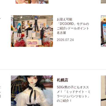
ア
お迎え可能
「D'COORD」モデルの
ご紹介♪ドールポイント
名古屋
2026.07.24
札幌店
な
SDGr男の子にもオスス
ち
メ！「ミッドナイト・ミ
紹
ラージュパンツセット」
のご紹介！