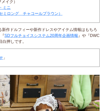
フメイク）
・ミニ
n（内巻きセミロング チャコールブラウン）
なる新作ドルフィーや新作ドレスやアイテム情報はもちろ
て『
SDフルチョイスシステム20周年企画情報
』や『DWC
が目白押しです。
せ
」