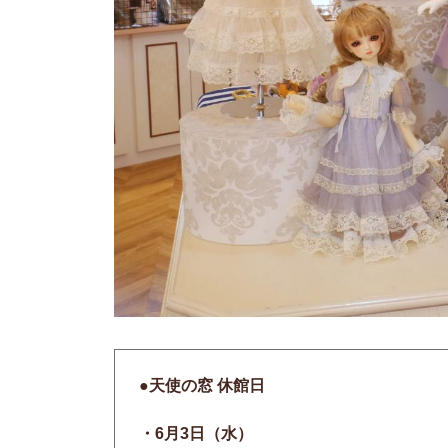
●天使の窓 休館日
・6
月3日（水）