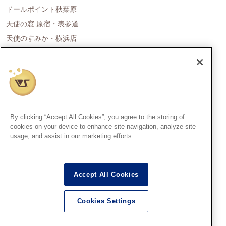
ドールポイント秋葉原
天使の窓 原宿・表参道
天使のすみか・横浜店
ドールポイント名古屋
天使の里 霞中庵
ドールポイント大阪
天使のすみか・神戸店
天使のすみか・広島店
By clicking “Accept All Cookies”, you agree to the storing of
天使のすみか・福岡店
cookies on your device to enhance site navigation, analyze site
usage, and assist in our marketing efforts.
創作造形©造形村/ボークス
Accept All Cookies
Super Dollfie®、スーパードルフィー®は、株式会社ボークスの登録
商標です。
Cookies Settings
Dollfie Dream®、ドルフィードリーム®は、株式会社ボークスの登録
商標です。