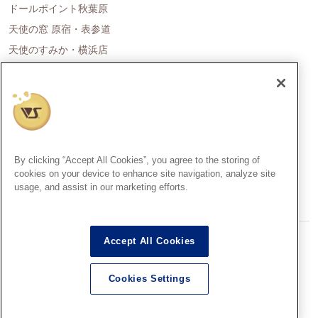
ドールポイント秋葉原
天使の窓 原宿・表参道
天使のすみか・横浜店
ドールポイント名古屋
天使の里 霞中庵
ドールポイント大阪
天使のすみか・神戸店
天使のすみか・広島店
By clicking “Accept All Cookies”, you agree to the storing of
天使のすみか・福岡店
cookies on your device to enhance site navigation, analyze site
usage, and assist in our marketing efforts.
創作造形©造形村/ボークス
Accept All Cookies
Super Dollfie®、スーパードルフィー®は、株式会社ボークスの登録
商標です。
Cookies Settings
Dollfie Dream®、ドルフィードリーム®は、株式会社ボークスの登録
商標です。