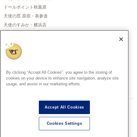
ドールポイント秋葉原
天使の窓 原宿・表参道
天使のすみか・横浜店
ドールポイント名古屋
天使の里 霞中庵
ドールポイント大阪
天使のすみか・神戸店
天使のすみか・広島店
By clicking “Accept All Cookies”, you agree to the storing of
天使のすみか・福岡店
cookies on your device to enhance site navigation, analyze site
usage, and assist in our marketing efforts.
創作造形©造形村/ボークス
Accept All Cookies
Super Dollfie®、スーパードルフィー®は、株式会社ボークスの登録
商標です。
Cookies Settings
Dollfie Dream®、ドルフィードリーム®は、株式会社ボークスの登録
商標です。