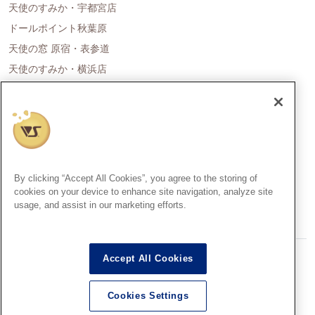
天使のすみか・宇都宮店
ドールポイント秋葉原
天使の窓 原宿・表参道
天使のすみか・横浜店
ドールポイント名古屋
天使の里 霞中庵
ドールポイント大阪
天使のすみか・神戸店
天使のすみか・広島店
By clicking “Accept All Cookies”, you agree to the storing of
天使のすみか・福岡店
cookies on your device to enhance site navigation, analyze site
usage, and assist in our marketing efforts.
創作造形©造形村/ボークス
Accept All Cookies
Super Dollfie®、スーパードルフィー®は、株式会社ボークスの登録
商標です。
Cookies Settings
Dollfie Dream®、ドルフィードリーム®は、株式会社ボークスの登録