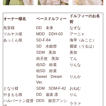
ドルフィーのお名
オーナー様名
ベースドルフィー
前
魚室様
DD 未来
なずな
ツルヤス様
MDD DDH-03
アーニャ
あっくん様
SD-F-84
海琴（みこと）
SD 水銀燈
麗玻（うるは）
SDM 美加
美加
幼天使 美加
てん
幼SD 鈴菜
りんな
幼SD 鈴菜
Sweet Dream
りんか
Ver.
となり様
SDM SDM-F-42
おねむ
やまもも様
DD 遠坂 凛
りん
ハルバートン提督
DDS 姫宮アンシ
ララァ