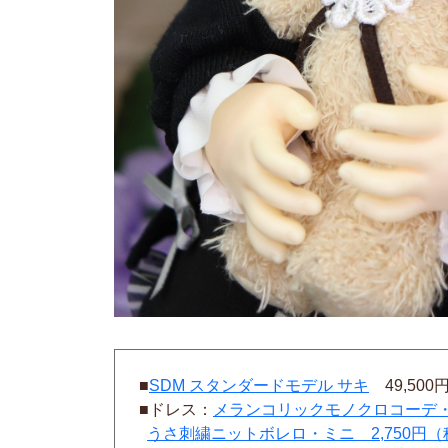
■
SDM スタンダードモデル サキ
49,50
■ドレス：
メランコリックモノクロコーデ
うさ刺繍ニットボレロ・ミニ 2,750円（