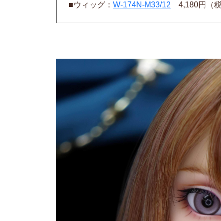
■ウィッグ：
W-174N-M33/12
4,180円（